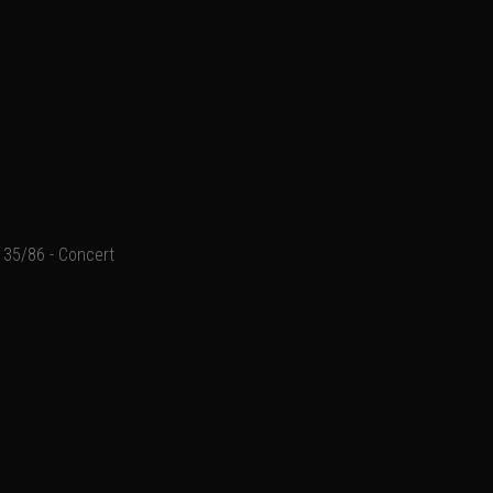
35/86 - Concert
Ajouter un commentaire
Email
Nom